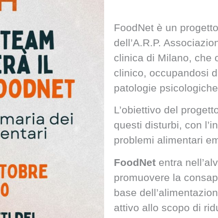
FoodNet è un progetto 
dell’A.R.P. Associazio
clinica di Milano, che
clinico, occupandosi di
patologie psicologiche 
L’obiettivo del progett
questi disturbi, con l’i
problemi alimentari e
FoodNet
entra nell’al
promuovere la consape
base dell’alimentazi
attivo allo scopo di rid