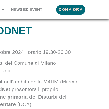
NEWS ED EVENTI
DONA ORA
ODNET
tobre 2024 | orario 19.30-20.30
tti del Comune di Milano
ilano
4
nell’ambito della M4HM (Milano
dNet
presenterà il proprio
e primaria dei Disturbi del
entare
(DCA).