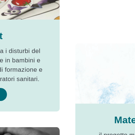
t
a i disturbi del
e in bambini e
 di formazione e
atori sanitari.
Mate
il progetto 