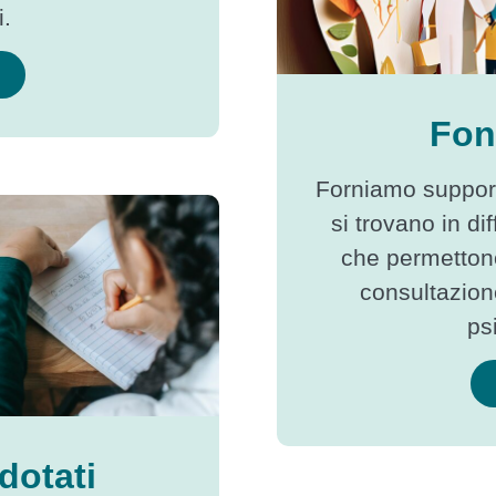
i.
Fon
Forniamo support
si trovano in di
che permettono
consultazion
ps
dotati