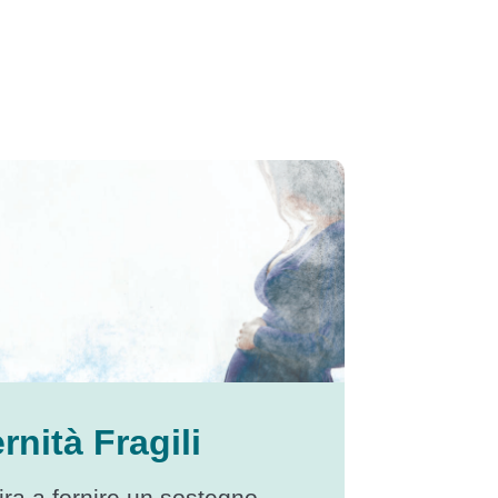
rnità Fragili
mira a fornire un sostegno