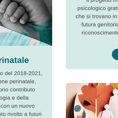
psicologico grat
che si trovano in 
futura genitor
riconosciment
inatale
vo del 2018-2021,
one perinatale,
prio contributo
ogia e della
e con un nuovo
to rivolto a futuri